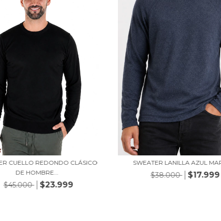
ER CUELLO REDONDO CLÁSICO
SWEATER LANILLA AZUL MA
DE HOMBRE...
$17.999
$38.000
$23.999
$45.000