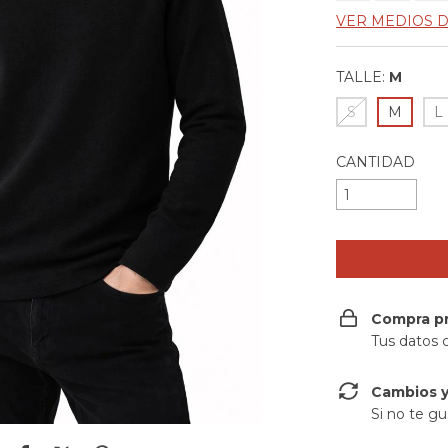
VER MEDIOS 
TALLE:
M
S
M
L
CANTIDAD
Compra p
Tus datos 
Cambios y
Si no te gu