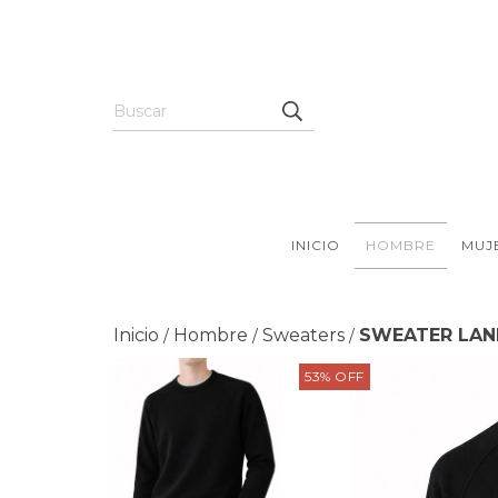
INICIO
HOMBRE
MUJ
Inicio
Hombre
Sweaters
SWEATER LAN
/
/
/
53
%
OFF