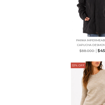
PARKA IMPERMEAB
CAPUCHA DESMONT
$45
$88.000
53
%
OFF