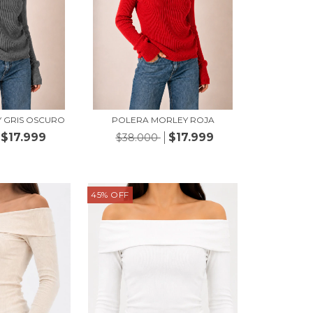
 GRIS OSCURO
POLERA MORLEY ROJA
$17.999
$17.999
$38.000
45
%
OFF