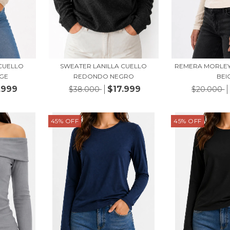
 CUELLO
SWEATER LANILLA CUELLO
REMERA MORLEY
GE
REDONDO NEGRO
BEI
.999
$17.999
$38.000
$20.000
45
%
OFF
45
%
OFF