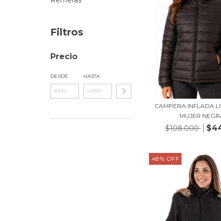
Remeras
Filtros
Precio
DESDE
HASTA
CAMPERA INFLADA LI
MUJER NEGR
$4
$108.000
48
%
OFF