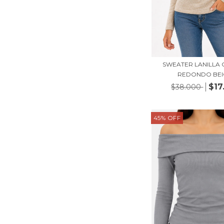
SWEATER LANILLA
REDONDO BEI
$17
$38.000
45
%
OFF