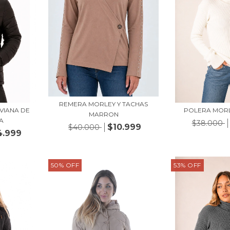
REMERA MORLEY Y TACHAS
VIANA DE
POLERA MOR
MARRON
A
$38.000
$10.999
$40.000
4.999
50
%
OFF
53
%
OFF