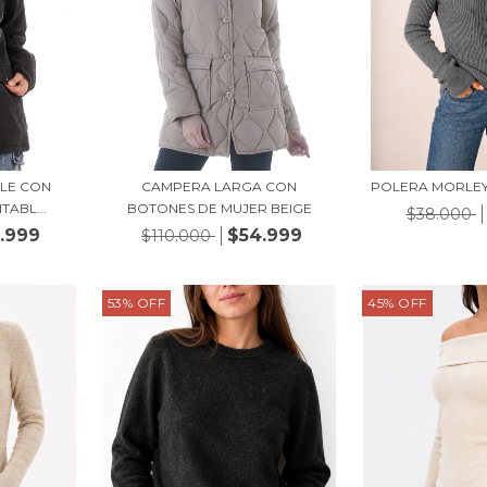
LE CON
CAMPERA LARGA CON
POLERA MORLEY
ABL...
BOTONES DE MUJER BEIGE
$38.000
.999
$54.999
$110.000
53
%
OFF
45
%
OFF