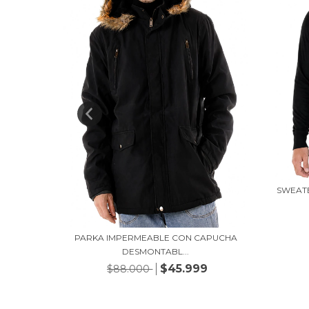
SWEAT
EDONDO
PARKA IMPERMEABLE CON CAPUCHA
DESMONTABL...
$45.999
$88.000