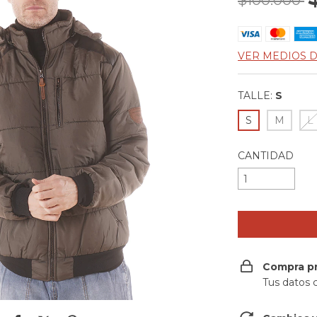
$100.000
VER MEDIOS 
TALLE:
S
S
M
L
CANTIDAD
Compra p
Tus datos 