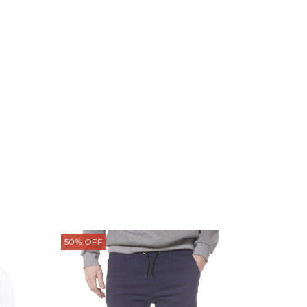
50
%
OFF
53
%
OFF