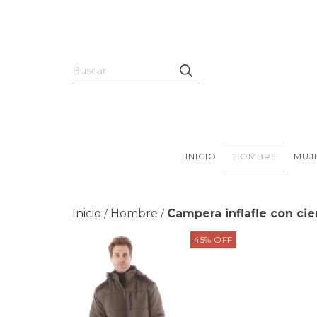
INICIO
HOMBRE
MUJ
Inicio
Hombre
Campera inflafle con ci
/
/
45
%
OFF