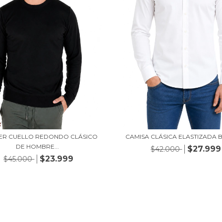
ER CUELLO REDONDO CLÁSICO
CAMISA CLÁSICA ELASTIZADA 
DE HOMBRE...
$27.999
$42.000
$23.999
$45.000